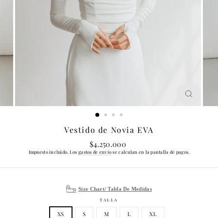
CERRA
(ESC)
Vestido de Novia EVA
Precio
$4.250.000
habitual
Impuesto incluido. Los
gastos de envío
se calculan en la pantalla de pagos.
Size Chart/ Tabla De Medidas
TALLA
XS
S
M
L
XL