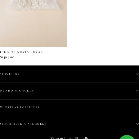
LIGA DE NOVIA ROYAL
$149.900
SERVICIOS
MUNDO NICHOLLS
NUESTRAS POLÍTICAS
SUSCRÍBETE A NICHOLLS
© 2026 Luisa Nicholls