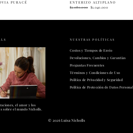
OVIA PURACÉ
ENTERIZO ALTIPLANO
Precio
$2.080.000
Precio
$1.040.000
habitual
de
oferta
LLS
NUESTRAS POLÍTICAS
Costos y Tiempos de Envío
Devoluciones, Cambios y Garantías
Preguntas Frecuentes
Términos y Condiciones de Uso
Política de Privacidad y Seguridad
Política de Protección de Datos Persona
raciones, el amor y los
 sobre el mundo Nicholls.
© 2026 Luisa Nicholls