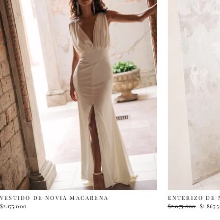
VESTIDO DE NOVIA MACARENA
ENTERIZO DE 
$2.175.000
Precio
$2.075.000
Precio
$1.867.
habitual
de
oferta