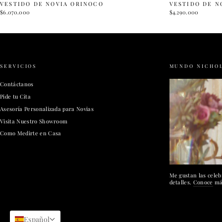
VESTIDO DE NOVIA ORINOCO
VESTIDO DE N
$6.070.000
$4.290.000
SERVICIOS
MUNDO NICHO
Contáctanos
Pide tu Cita
Asesoría Personalizada para Novias
Visita Nuestro Showroom
Como Medirte en Casa
Me gustan las celeb
detalles.
Conoce
más
Español