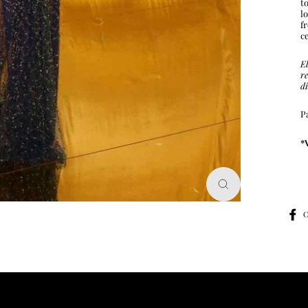
t
l
f
c
E
r
d
P
*
CERRAR
(ESC)
C