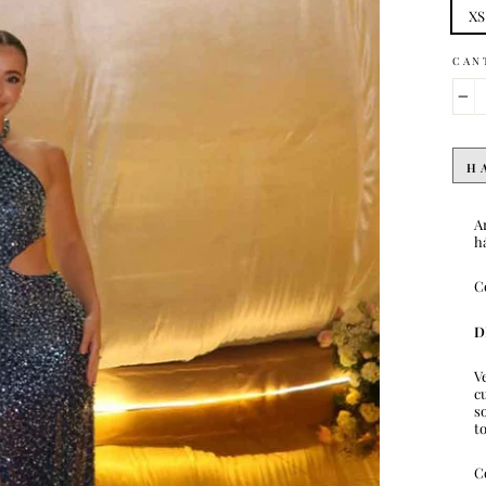
XS
CAN
−
H
A
h
C
D
V
c
s
t
C