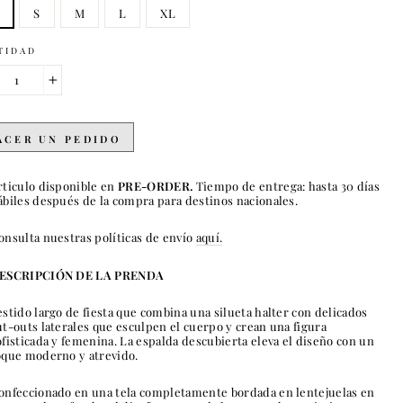
S
M
L
XL
TIDAD
+
ACER UN PEDIDO
rticulo disponible en
PRE-ORDER.
Tiempo de entrega: hasta 30 días
ábiles después de la compra para destinos nacionales.
onsulta nuestras políticas de envío
aquí.
ESCRIPCIÓN DE LA PRENDA
estido largo de fiesta que combina una silueta halter con delicados
ut-outs laterales que esculpen el cuerpo y crean una figura
ofisticada y femenina.
La espalda descubierta eleva el diseño con un
oque moderno y atrevido.
onfeccionado en una tela completamente bordada en lentejuelas en