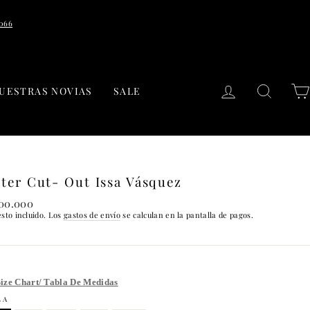
7066
INGRESAR
BUSC
UESTRAS NOVIAS
SALE
lter Cut- Out Issa Vásquez
io
900.000
tual
sto incluido. Los
gastos de envío
se calculan en la pantalla de pagos.
ize Chart/ Tabla De Medidas
LA