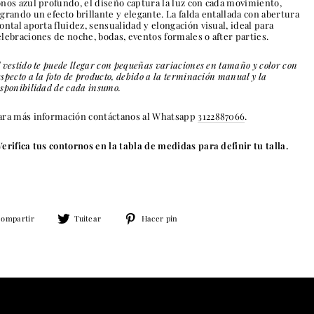
onos azul profundo, el diseño captura la luz con cada movimiento,
ogrando un efecto brillante y elegante. La falda entallada con abertura
rontal aporta fluidez, sensualidad y elongación visual, ideal para
elebraciones de noche, bodas, eventos formales o after parties.
l vestido te puede llegar con pequeñas variaciones en tamaño y color con
especto a la foto de producto, debido a la terminación manual y la
isponibilidad de cada insumo.
ara más información contáctanos al Whatsapp
3122887066
.
Verifica tus contornos en la tabla de medidas para definir tu talla.
Compartir
Tuitear
Pinear
ompartir
Tuitear
Hacer pin
en
en
en
Facebook
Twitter
Pinterest