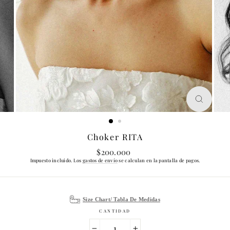
CERRA
(ESC)
Choker RITA
Precio
$200.000
habitual
Impuesto incluido. Los
gastos de envío
se calculan en la pantalla de pagos.
Size Chart/ Tabla De Medidas
CANTIDAD