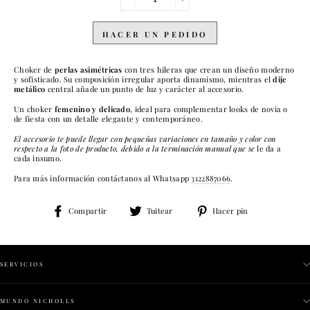
−
+
HACER UN PEDIDO
Choker de
perlas asimétricas
con tres hileras que crean un diseño moderno
y sofisticado. Su composición irregular aporta dinamismo, mientras el
dije
metálico
central añade un punto de luz y carácter al accesorio.
Un choker
femenino y delicado
, ideal para complementar looks de novia o
de fiesta con un detalle elegante y contemporáneo.
El accesorio
te puede llegar con pequeñas variaciones en tamaño y color con
respecto a la foto de producto, debido a la terminación manual que
se
le da a
cada insumo.
Para más información contáctanos al Whatsapp
3122887066
.
Compartir
Tuitear
Pinear
Compartir
Tuitear
Hacer pin
en
en
en
Facebook
Twitter
Pinterest
SERVICIOS
MUNDO NICHOLLS