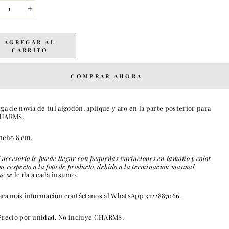
+
AGREGAR AL
CARRITO
COMPRAR AHORA
iga de novia de tul algodón, aplique y aro en la parte posterior para
HARMS.
ncho 8 cm.
l accesorio
te puede llegar con pequeñas variaciones en tamaño y color
on respecto a la foto de producto, debido a la terminación manual
ue
se
le da a cada insumo.
ara más información contáctanos al WhatsApp
3122887066
.
Precio por unidad. No incluye CHARMS.