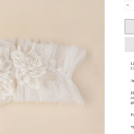
−
L
C
A
E
c
q
P
*