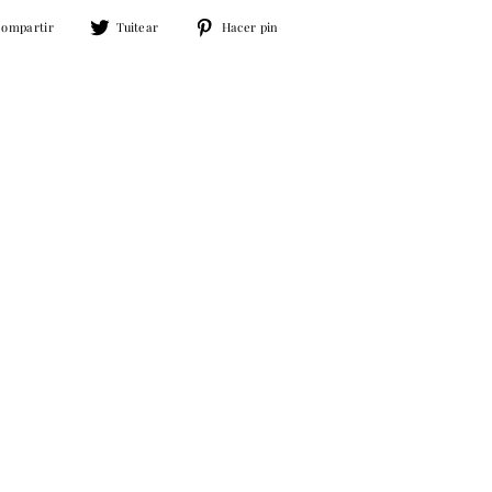
Compartir
Tuitear
Pinear
ompartir
Tuitear
Hacer pin
en
en
en
Facebook
Twitter
Pinterest