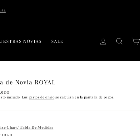
7066
INGRESAR
BUSC
UESTRAS NOVIAS
SALE
ga de Novia ROYAL
io
.900
tual
sto incluido. Los
gastos de envío
se calculan en la pantalla de pagos.
ize Chart/ Tabla De Medidas
TIDAD